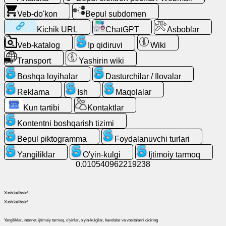
Bepul
Veb-do'kon
Bepul subdomen
elektron
Kichik URL
ChatGPT
Asboblar
pochta
/
Veb-katalog
Ip qidiruvi
Wiki
Webmail
Transport
Yashirin wiki
Boshqa loyihalar
Dasturchilar / Ilovalar
Analitika
Reklama
Ish
Maqolalar
Veb-
Kun tartibi
Kontaktlar
do'kon
Kontentni boshqarish tizimi
Bepul piktogramma
Foydalanuvchi turlari
Dasturchilar
/
Yangiliklar
O'yin-kulgi
Ijtimoiy tarmoq
Ilovalar
0.010540962219238
Asboblar
Xush kelibsiz!
Xush kelibsiz!
Ish
Yangiliklar, internet, ijtimoiy tarmoq, oʻyinlar, oʻyin-kulgilar, havolalar va vositalarni qidiring