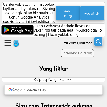
Ushbu veb-sayt muhim cookie-
fayllardan foydalanadi. Sizning
Qabul
Rad etish
roziligingiz bilan biz statistika
qiling
uchun Google Analytics
Sahifa
cookie-fayllarini joylashtiramiz.
yarating
Ushbu veb-sayt Android ilovasida
yaxshiroq tajribaga ega =>
Androidda
x
oching
|
Hozir yuklab oling!
Guruh
yaratish
Slzii.com Qidirmoq
Maqolalar
Yangiliklar
Kun
tartibi
Ko'proq Yangiliklar >>
Google-ni davom eting
O'yin-
kulgi
Slzii.com Internetda qidiring
Ijtimoiy