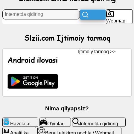
tarmoq
Webmap
Yangiliklar
Slzii.com Ijtimoiy tarmoq
Bepul
piktogramma
Ijtimoiy tarmoq >>
Android ilovasi
ChatGPT
Wiki
Kontaktlar
O'yinlar
Nima qilyapsiz?
Internetda
Havolalar
O'yinlar
Internetda qidiring
qidiring
Analitika
Bepul elektron pochta / Webmail