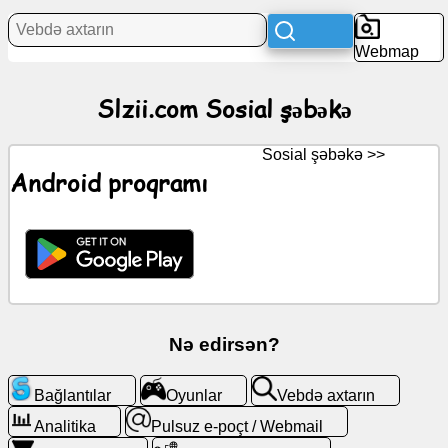
Xəbərlər
Webmap
Pulsuz
Slzii.com Sosial şəbəkə
nişanlar
ChatGPT
Sosial şəbəkə >>
Android proqramı
Viki
Əlaqələr
Oyunlar
Nə edirsən?
Vebdə
axtarın
Bağlantılar
Oyunlar
Vebdə axtarın
Analitika
Pulsuz e-poçt / Webmail
Pulsuz