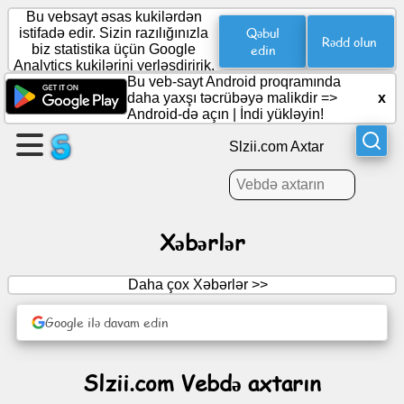
Bu vebsayt əsas kukilərdən
Qəbul
istifadə edir. Sizin razılığınızla
Rədd olun
biz statistika üçün Google
edin
Analytics kukilərini yerləşdiririk.
Səhifə
Bu veb-sayt Android proqramında
yaradın
daha yaxşı təcrübəyə malikdir =>
x
Android-də açın
|
İndi yükləyin!
Qrup
Slzii.com Axtar
yaradın
Məqalələr
Xəbərlər
Gündəlik
Daha çox Xəbərlər >>
Əyləncə
Google ilə davam edin
Sosial
Slzii.com Vebdə axtarın
şəbəkə