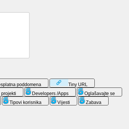
splatna poddomena
Tiny URL
 projekti
Developers /Apps
Oglašavajte se
Tipovi korisnika
Vijesti
Zabava