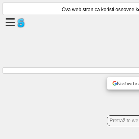
Ova web stranica koristi osnovne ko
Kreirajte
stranicu
Kreiraj
grupu
Članci
Nastavite 
Dnevni
red
Zabava
Socijalna
mreža