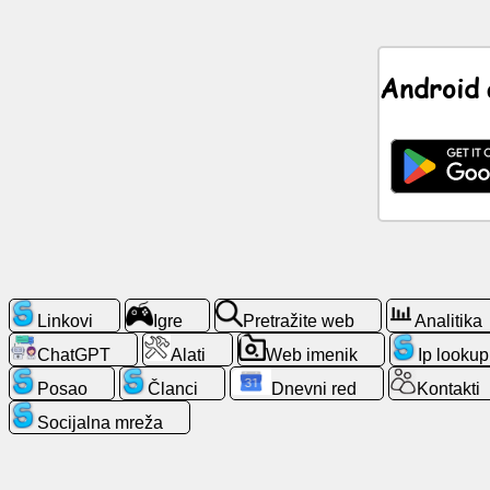
Vijesti
Android 
Besplatne
ikone
ChatGPT
Wiki
Kontakti
Linkovi
Igre
Pretražite web
Analitika
ChatGPT
Alati
Web imenik
Ip lookup
Igre
Posao
Članci
Dnevni red
Kontakti
Pretražite
Socijalna mreža
web