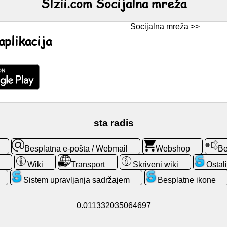
Slzii.com Socijalna mreža
Socijalna mreža >>
aplikacija
sta radis
Besplatna e-pošta / Webmail
Webshop
Be
Wiki
Transport
Skriveni wiki
Ostali
Sistem upravljanja sadržajem
Besplatne ikone
0.011332035064697