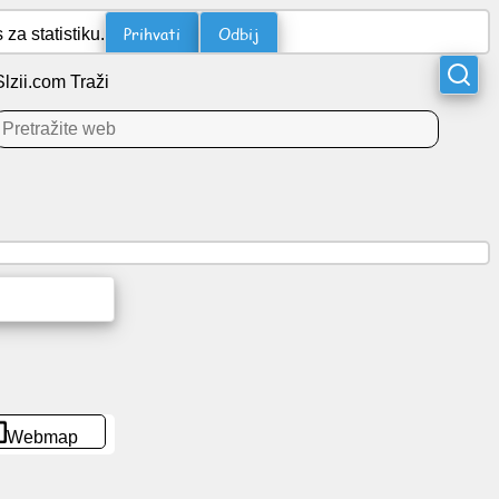
Prihvati
Odbij
za statistiku.
Slzii.com Traži
Webmap