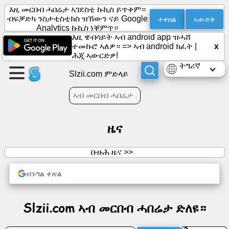
እዚ መርበብ ሓበሬታ ኣገደስቲ ኩኪስ ይጥቀም።
ተቀበል
ኣውድቅ
ብፍቓድካ ንስታቲስቲክስ ዝኸውን ናይ Google
Analytics ኩኪስ ነቐምጥ።
እዚ ዌብሳይት ኣብ android app ዝሓሸ
ገጽ
ተመኩሮ ኣለዎ። =>
ኣብ android ክፈት
|
x
ምፍጣር
ሕጂ ኣውርድዎ!
ትግሪኛ
Slzii.com ምድላይ
ጉጅለ
ምፍጣር
ዜና
ጽሑፋት
ቡዙሕ ዜና >>
ኣጀንዳ
ብጉግል ቀጽል
ምዝንጋዕ
Slzii.com ኣብ መርበብ ሓበሬታ ድለዩ።
ማሕበራዊ
መራኸቢታት