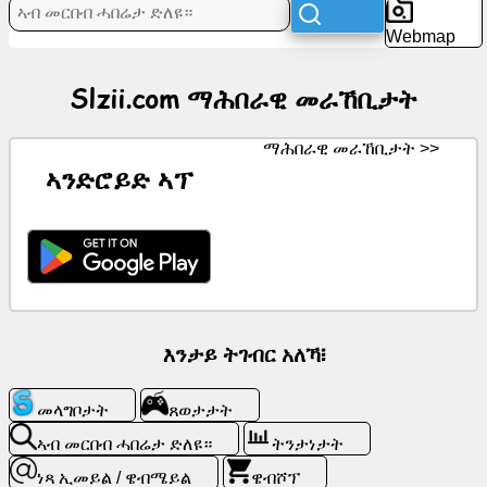
ዜና
Webmap
ነጻ
Slzii.com ማሕበራዊ መራኸቢታት
ምልክታት
ማሕበራዊ መራኸቢታት >>
ቻትጂፒቲ
ኣንድሮይድ ኣፕ
ዊኪ
ርክባት
ጸወታታት
እንታይ ትገብር አለኻ፧
ኣብ
መላግቦታት
ጸወታታት
መርበብ
ሓበሬታ
ኣብ መርበብ ሓበሬታ ድለዩ።
ትንታነታት
ድለዩ።
ነጻ ኢመይል / ዌብሜይል
ዌብሾፕ