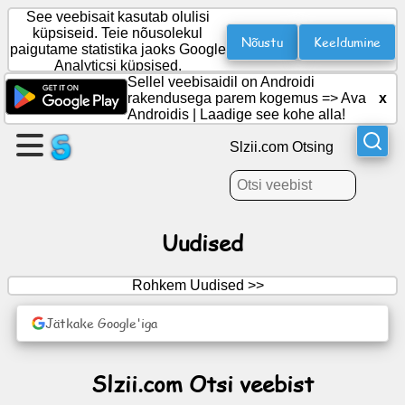
See veebisait kasutab olulisi
küpsiseid. Teie nõusolekul
Nõustu
Keeldumine
paigutame statistika jaoks Google
Analyticsi küpsised.
Looge
Sellel veebisaidil on Androidi
leht
rakendusega parem kogemus =>
Ava
x
Androidis
|
Laadige see kohe alla!
Loo
Slzii.com Otsing
grupp
Artiklid
Uudised
Päevakord
Rohkem Uudised >>
Meelelahutus
Jätkake Google'iga
Sotsiaalvõrgustik
Slzii.com Otsi veebist