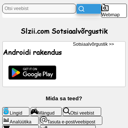
Uudised
Webmap
Tasuta
ikoonid
Slzii.com Sotsiaalvõrgustik
ChatGPT
Sotsiaalvõrgustik >>
Androidi rakendus
Wiki
Kontaktid
Mängud
Otsi
Mida sa teed?
veebist
Lingid
Mängud
Otsi veebist
Tasuta
Analüütika
Tasuta e-post/veebipost
e-