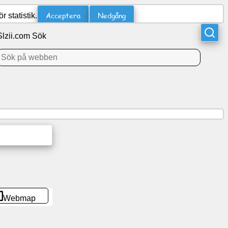
Acceptera
Nedgång
 statistik.
Slzii.com Sök
Webmap