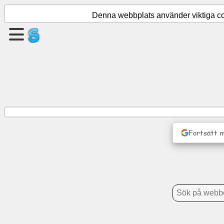
Denna webbplats använder viktiga cook
Skapa
en
sida
Skapa
grupp
Fortsätt 
Artiklar
Dagordning
Underhållning
Socialt
nätverk