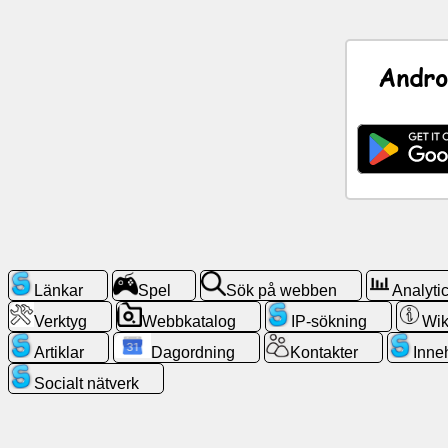
Nyheter
Andro
Gratis
ikoner
ChatGPT
Wiki
Kontakter
Länkar
Spel
Sök på webben
Analyti
Verktyg
Webbkatalog
IP-sökning
Wik
Spel
Artiklar
Dagordning
Kontakter
Inne
Sök
Socialt nätverk
på
webben