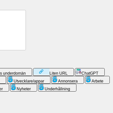
is underdomän
Liten URL
ChatGPT
Utvecklare/appar
Annonsera
Arbete
er
Nyheter
Underhållning