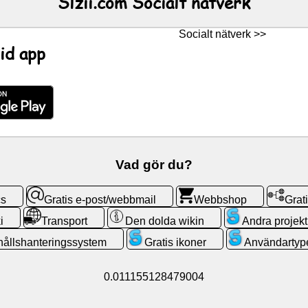
Slzii.com Socialt nätverk
Socialt nätverk >>
id app
Vad gör du?
cs
Gratis e-post/webbmail
Webbshop
Grat
i
Transport
Den dolda wikin
Andra projekt
hållshanteringssystem
Gratis ikoner
Användartyp
0.011155128479004