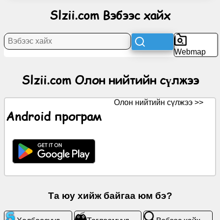
нийтийн
Slzii.com Вэбээс хайх
сүлжээ
Мэдээ
Webmap
Үнэгүй
Slzii.com Олон нийтийн сүлжээ
дүрсүүд
Олон нийтийн сүлжээ >>
ChatGPT
Android програм
Вики
Харилцагчид
Тоглоомууд
Та юу хийж байгаа юм бэ?
Вэбээс
хайх