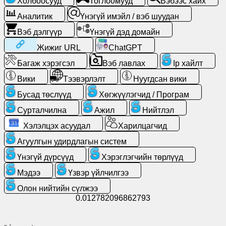
Холбоосууд
Тоглоомууд
Вэбээс хайх
Аналитик
Үнэгүй имэйл / вэб шуудан
Үнэгүй
Вэб дэлгүүр
Үнэгүй дэд домайн
имэйл
/
Жижиг URL
ChatGPT
вэб
Багаж хэрэгсэл
Вэб лавлах
Ip хайлт
шуудан
Вики
Тээвэрлэлт
Нуугдсан вики
Аналитик
Бусад төслүүд
Хөгжүүлэгчид / Програм
Сурталчилна
Ажил
Нийтлэл
Вэб
Хэлэлцэх асуудал
Харилцагчид
дэлгүүр
Агуулгын удирдлагын систем
Хөгжүүлэгчид
Үнэгүй дүрсүүд
Хэрэглэгчийн төрлүүд
/
Мэдээ
Үзвэр үйлчилгээ
Програм
Олон нийтийн сүлжээ
0.012782096862793
Багаж
хэрэгсэл