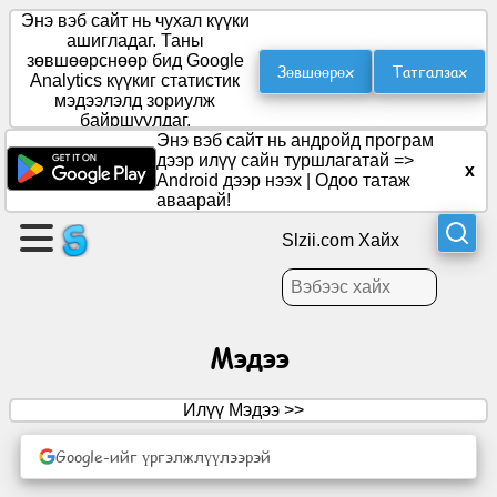
Энэ вэб сайт нь чухал күүки
ашигладаг. Таны
зөвшөөрснөөр бид Google
Зөвшөөрөх
Татгалзах
Analytics күүкиг статистик
Хуудас
мэдээлэлд зориулж
үүсгэх
байршуулдаг.
Энэ вэб сайт нь андройд програм
дээр илүү сайн туршлагатай =>
x
Бүлэг
Android дээр нээх
|
Одоо татаж
үүсгэх
аваарай!
Slzii.com Хайх
Нийтлэл
Хэлэлцэх
Мэдээ
асуудал
Илүү Мэдээ >>
Үзвэр
үйлчилгээ
Google-ийг үргэлжлүүлээрэй
Олон