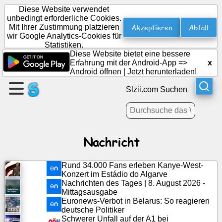
Diese Website verwendet
unbedingt erforderliche Cookies.
Akzeptieren
Abfall
Mit Ihrer Zustimmung platzieren
wir Google Analytics-Cookies für
Erstellen
Statistiken.
Sie
Diese Website bietet eine bessere
eine
Erfahrung mit der Android-App =>
x
Android öffnen
|
Jetzt herunterladen!
Seite
Slzii.com Suchen
Gruppe
erstellen
Nachricht
Artikel
Rund 34.000 Fans erleben Kanye-West-
Agenda
Konzert im Estádio do Algarve
Nachrichten des Tages | 8. August 2026 -
Mittagsausgabe
Unterhaltung
Euronews-Verbot in Belarus: So reagieren
deutsche Politiker
Schwerer Unfall auf der A1 bei
Soziales