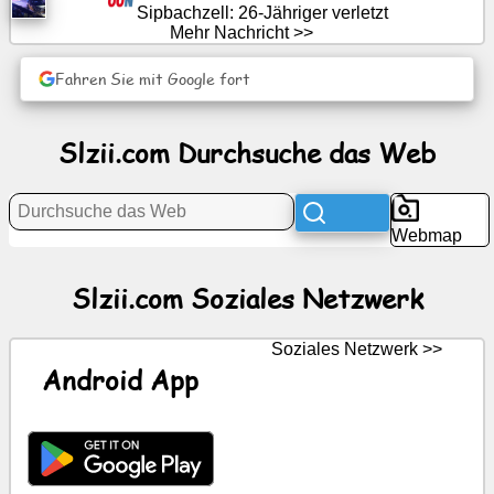
Sipbachzell: 26-Jähriger verletzt
Netzwerk
Mehr Nachricht >>
Fahren Sie mit Google fort
Nachricht
Kostenlose
Slzii.com Durchsuche das Web
Symbole
ChatGPT
Webmap
Wiki
Slzii.com Soziales Netzwerk
Kontakte
Soziales Netzwerk >>
Android App
Spiele
Durchsuche
das
Web