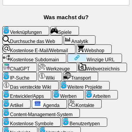
Kostenlose
Was machst du?
E-
Mail/Webmail
Verknüpfungen
Spiele
Analytik
Durchsuche das Web
Analytik
Kostenlose E-Mail/Webmail
Webshop
Webshop
Kostenlose Subdomain
Winzige URL
ChatGPT
Werkzeuge
Webverzeichnis
Entwickler/Apps
IP-Suche
Wiki
Transport
Werkzeuge
Das versteckte Wiki
Weitere Projekte
Entwickler/Apps
Werben
Arbeiten
Arbeiten
Artikel
Agenda
Kontakte
Content-Management-System
Webverzeichnis
Kostenlose Symbole
Benutzertypen
Winzige